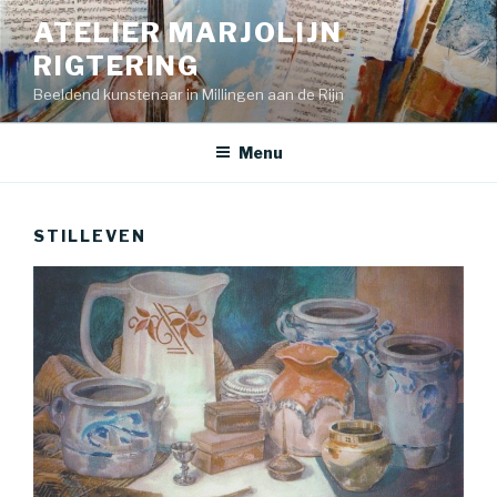
Skip
ATELIER MARJOLIJN
to
RIGTERING
content
Beeldend kunstenaar in Millingen aan de Rijn
Menu
STILLEVEN