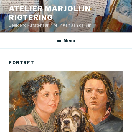
Skip
ATELIER MARJOLIJN
to
RIGTERING
content
Beeldend kunstenaar in Millingen aan de Rijn
Menu
PORTRET