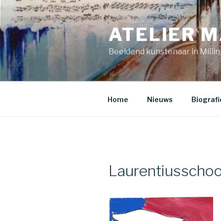
Skip
to
ATELIER M
content
Beeldend kunstenaar in Millin
Home
Nieuws
Biografi
Laurentiusschoo