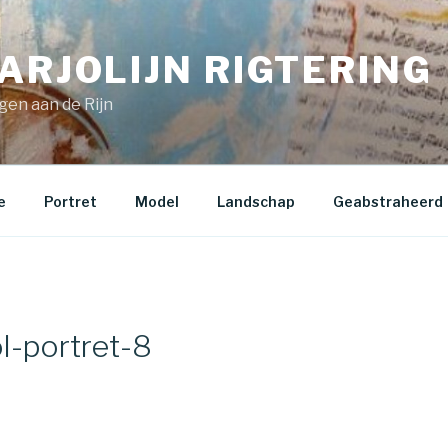
ARJOLIJN RIGTERING
gen aan de Rijn
e
Portret
Model
Landschap
Geabstraheerd
l-portret-8