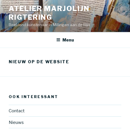
Skip
ATELIER MARJOLIJN
to
RIGTERING
content
Beeldend kunstenaar in Millingen aan de Rijn
Menu
NIEUW OP DE WEBSITE
OOK INTERESSANT
Contact
Nieuws