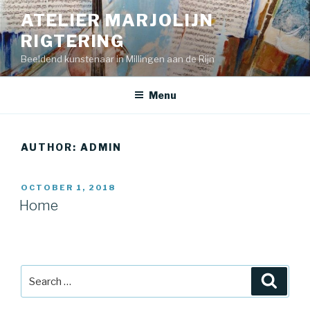
Skip
ATELIER MARJOLIJN
to
RIGTERING
content
Beeldend kunstenaar in Millingen aan de Rijn
Menu
AUTHOR:
ADMIN
POSTED
OCTOBER 1, 2018
ON
Home
Search
Searc
for: